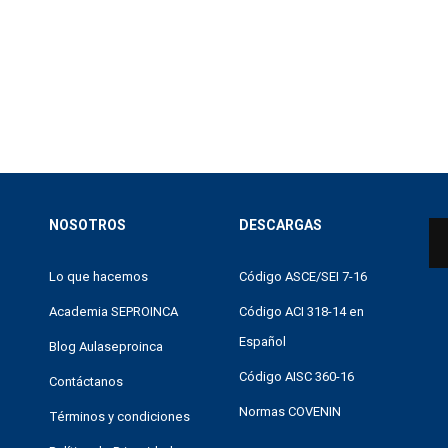
NOSOTROS
DESCARGAS
Lo que hacemos
Código ASCE/SEI 7-16
Academia SEPROINCA
Código ACI 318-14 en
Español
Blog Aulaseproinca
Código AISC 360-16
Contáctanos
Normas COVENIN
ESEAS RECIBIR INFORMACI
Términos y condiciones