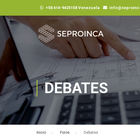
+58 414-9425158 Venezuela
info@seproin
DEBATES
Inicio
›
Foros
›
Debates